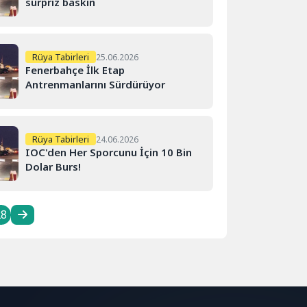
sürpriz baskın
Rüya Tabirleri
25.06.2026
Fenerbahçe İlk Etap
Antrenmanlarını Sürdürüyor
Rüya Tabirleri
24.06.2026
IOC'den Her Sporcunu İçin 10 Bin
Dolar Burs!
28