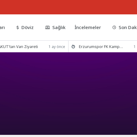
arı
Döviz
Sağlık
İncelemeler
Son Dak
KUT'tan Van Ziyareti
Erzurumspor FK Kamp Hazırlıklarına Devam Ediyor
1 ay önce
1