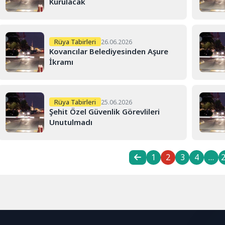
Kurulacak
Rüya Tabirleri
26.06.2026
Kovancılar Belediyesinden Aşure
İkramı
Rüya Tabirleri
25.06.2026
Şehit Özel Güvenlik Görevlileri
Unutulmadı
1
2
3
4
…