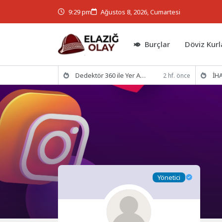
9:29 pm
Ağustos 8, 2026, Cumartesi
Burçlar
Döviz Kurl
Dedektör 360 ile Yer Altının Gizemlerini Keşfedin
İHA
2 hf. önce
Yönetici