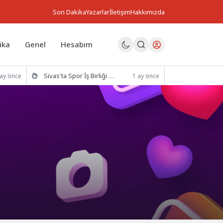
Son Dakika
Yazarlar
İletişim
Hakkımızda
ika
Genel
Hesabım
Sivas'ta Spor İş Birliği Protokolü İmzalandı
 ay önce
1 ay önce