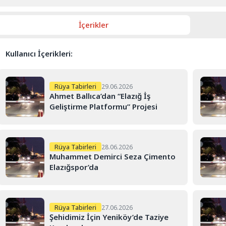
İçerikler
Kullanıcı İçerikleri:
Rüya Tabirleri
29.06.2026
Ahmet Ballıca’dan “Elazığ İş
Geliştirme Platformu” Projesi
Rüya Tabirleri
28.06.2026
Muhammet Demirci Seza Çimento
Elazığspor’da
Rüya Tabirleri
27.06.2026
Şehidimiz İçin Yeniköy’de Taziye