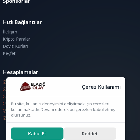
Sponsorlar
Hızlı Bağlantılar
İletişim
Kripto Paralar
Döviz Kurları
Keşfet
Hesaplamalar
Kripto Para Hesaplama
Çerez Kullanımı
Döviz Hesaplama
KDV Hesaplama
İndirim Hesaplama
Bu site, kullanıcı deneyimini geliştirmek için çerezleri
kullanmaktadır. Devam ederek bu çerezleri kabul etmiş
Zam Hesaplama
olursunuz.
Bileşik Hesaplama
Kabul Et
Reddet