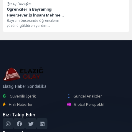
2 Ay Önce
21
Öğrencilerin Bayramlığı
Hayırsever İş İnsanı Mehmet
Bayram öncesinde öğrencilerin
Bildirici’den
yüzünü güldüren yardım
kapsamında, 13 koli içerisinde
toplam 963 adet sweat ve...
Elazığ Haber Sondakika
Güvenilir İçerik
Güncel Analizler
Hızlı Haberler
Global Perspektif
Bizi Takip Edin