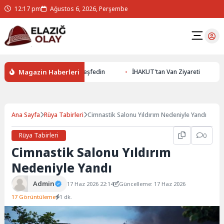
12:17 pm
Ağustos 6, 2026, Perşembe
Magazin Haberleri
le Yer Altının Gizemlerini Keşfedin
İHAKUT'tan Van Ziyareti
E
Ana Sayfa
Rüya Tabirleri
Cimnastik Salonu Yıldırım Nedeniyle Yandı
Rüya Tabirleri
0
Cimnastik Salonu Yıldırım
Nedeniyle Yandı
Admin
17 Haz 2026 22:14
Güncelleme: 17 Haz 2026
17 Görüntüleme
1 dk.