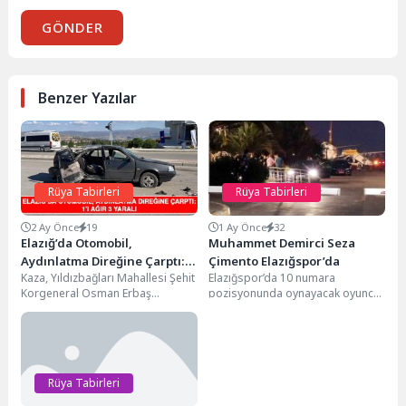
GÖNDER
Benzer Yazılar
Rüya Tabirleri
Rüya Tabirleri
2 Ay Önce
19
1 Ay Önce
32
Elazığ’da Otomobil,
Muhammet Demirci Seza
Aydınlatma Direğine Çarptı:
Çimento Elazığspor’da
Kaza, Yıldızbağları Mahallesi Şehit
Elazığspor’da 10 numara
1’i Ağır 3 Yaralı
Korgeneral Osman Erbaş
pozisyonunda oynayacak oyuncu
Bulvarı’nda meydana geldi.
transferi için önemli bir ismi
Edinilen bilgiye göre, sürücüsü
kadrosuna dahil etmek üzere…...
öğrenilemeyen...
Rüya Tabirleri