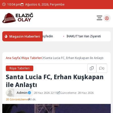
10:04 pm
Ağustos 6, 2026, Perşembe
Magazin Haberleri
le Yer Altının Gizemlerini Keşfedin
İHAKUT'tan Van Ziyareti
E
Ana Sayfa
Rüya Tabirleri
Santa Lucia FC, Erhan Kuşkapan ile Anlaştı
Rüya Tabirleri
0
Santa Lucia FC, Erhan Kuşkapan
ile Anlaştı
Admin
28 Haz 2026 22:15
Güncelleme: 28 Haz 2026
20 Görüntüleme
0 dk.