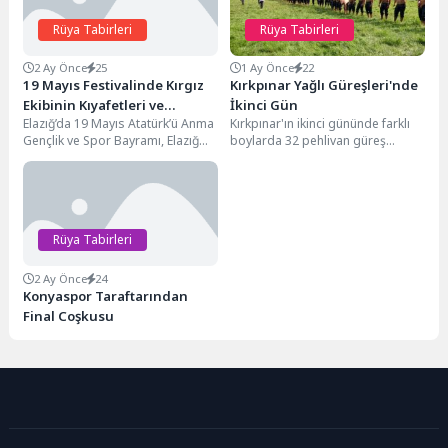
Rüya Tabirleri
Rüya Tabirleri
2 Ay Önce
25
1 Ay Önce
22
19 Mayıs Festivalinde Kırgız
Kırkpınar Yağlı Güreşleri'nde
Ekibinin Kıyafetleri ve
İkinci Gün
Elazığ’da 19 Mayıs Atatürk’ü Anma
Kırkpınar'ın ikinci gününde farklı
Müzikleri Hayran Bıraktı
Gençlik ve Spor Bayramı, Elazığ
boylarda 32 pehlivan güreş
Gençlik ve Spor İl Müdürlüğü...
yapacak, çeyrek finalistler
belirlenecek.
Rüya Tabirleri
2 Ay Önce
24
Konyaspor Taraftarından
Final Coşkusu