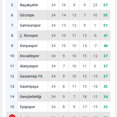
5
34
16
9
9
23
57
Başakşehir
6
34
14
13
7
10
55
Göztepe
7
34
13
12
9
1
51
Samsunspor
8
34
10
11
13
-6
41
Ç. Rizespor
9
34
10
10
14
-7
40
Konyaspor
10
34
9
10
15
-12
37
Kocaelispor
11
34
7
16
11
0
37
Alanyaspor
12
34
9
10
15
-15
37
Gaziantep FK
13
34
8
11
15
-16
35
Kasımpaşa
14
34
9
7
18
-11
34
Gençlerbirliği
15
34
8
9
17
-15
33
Eyüpspor