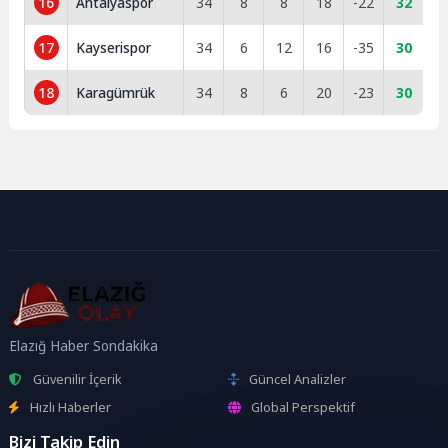
16
34
8
8
18
-22
32
Antalyaspor
17
34
6
12
16
-35
30
Kayserispor
18
34
8
6
20
-23
30
Karagümrük
Elazığ Haber Sondakika
Güvenilir İçerik
Güncel Analizler
Hızlı Haberler
Global Perspektif
Bizi Takip Edin