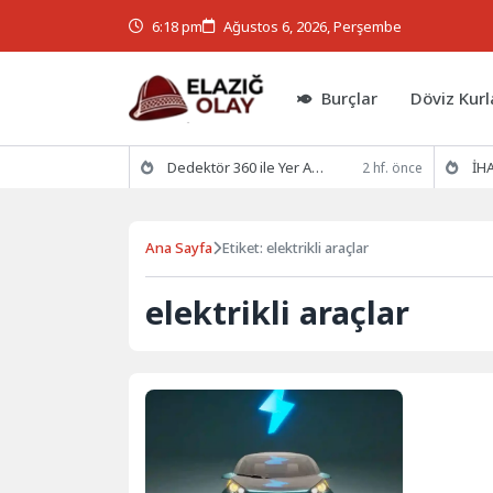
6:18 pm
Ağustos 6, 2026, Perşembe
Burçlar
Döviz Kurl
Dedektör 360 ile Yer Altının Gizemlerini Keşfedin
İHA
2 hf. önce
Ana Sayfa
Etiket: elektrikli araçlar
elektrikli araçlar