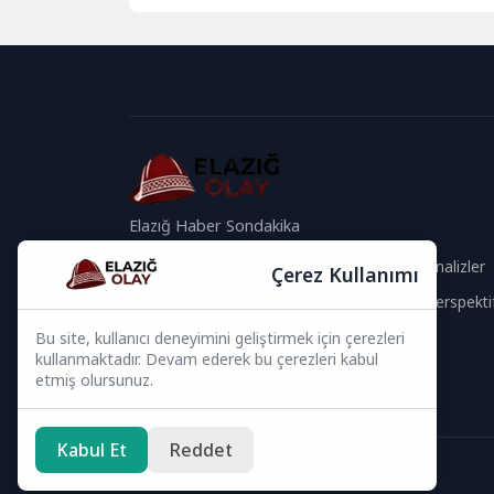
gelişimi, son yıllarda önemli bir
ivme...
Elazığ Haber Sondakika
Güvenilir İçerik
Güncel Analizler
Çerez Kullanımı
Hızlı Haberler
Global Perspekti
Bu site, kullanıcı deneyimini geliştirmek için çerezleri
Bizi Takip Edin
kullanmaktadır. Devam ederek bu çerezleri kabul
etmiş olursunuz.
Kabul Et
Reddet