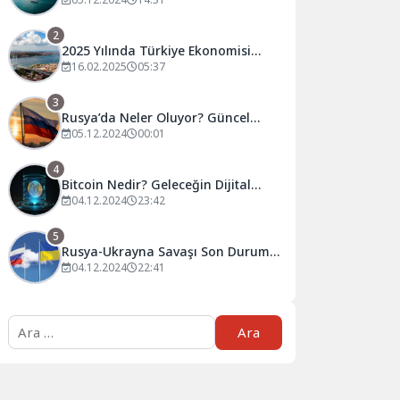
Tahminler ve Öneriler
2
2025 Yılında Türkiye Ekonomisi
Nasıl Şekillenecek?
16.02.2025
05:37
3
Rusya’da Neler Oluyor? Güncel
Gelişmeler ve Analizler
05.12.2024
00:01
4
Bitcoin Nedir? Geleceğin Dijital
Para Birimi Hakkında Bilmeniz
04.12.2024
23:42
Gerekenler
5
Rusya-Ukrayna Savaşı Son Durum:
Güncel Gelişmeler ve Analizler
04.12.2024
22:41