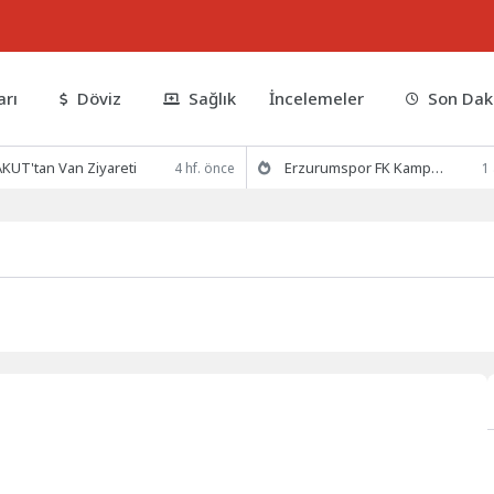
arı
Döviz
Sağlık
İncelemeler
Son Dak
KUT'tan Van Ziyareti
Erzurumspor FK Kamp Hazırlıklarına Devam Ediyor
4 hf. önce
1