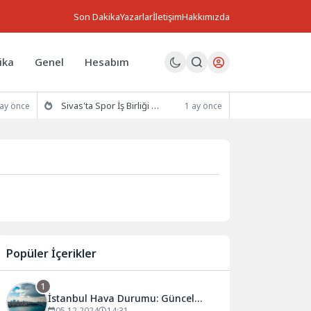
Son Dakika
Yazarlar
İletişim
Hakkımızda
ika
Genel
Hesabım
Sivas'ta Spor İş Birliği Protokolü İmzalandı
 ay önce
1 ay önce
Popüler İçerikler
1
İstanbul Hava Durumu: Güncel
05.12.2024
14:31