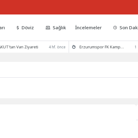
arı
Döviz
Sağlık
İncelemeler
Son Dak
KUT'tan Van Ziyareti
Erzurumspor FK Kamp Hazırlıklarına Devam Ediyor
4 hf. önce
1