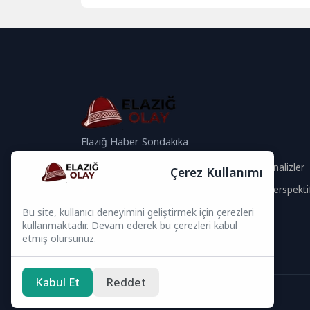
genel sağlığınızı önemli ölçüde...
Elazığ Haber Sondakika
Güvenilir İçerik
Güncel Analizler
Çerez Kullanımı
Hızlı Haberler
Global Perspekti
Bu site, kullanıcı deneyimini geliştirmek için çerezleri
Bizi Takip Edin
kullanmaktadır. Devam ederek bu çerezleri kabul
etmiş olursunuz.
Kabul Et
Reddet