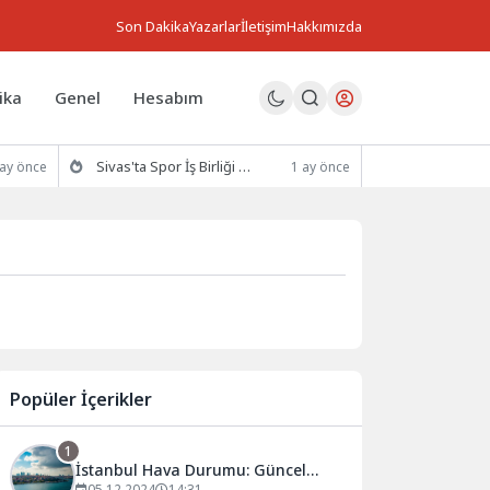
Son Dakika
Yazarlar
İletişim
Hakkımızda
ika
Genel
Hesabım
Sivas'ta Spor İş Birliği Protokolü İmzalandı
 ay önce
1 ay önce
Popüler İçerikler
1
İstanbul Hava Durumu: Güncel
05.12.2024
14:31