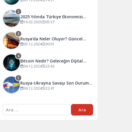
Tahminler ve Öneriler
2
2025 Yılında Türkiye Ekonomisi
Nasıl Şekillenecek?
16.02.2025
05:37
3
Rusya’da Neler Oluyor? Güncel
Gelişmeler ve Analizler
05.12.2024
00:01
4
Bitcoin Nedir? Geleceğin Dijital
Para Birimi Hakkında Bilmeniz
04.12.2024
23:42
Gerekenler
5
Rusya-Ukrayna Savaşı Son Durum:
Güncel Gelişmeler ve Analizler
04.12.2024
22:41