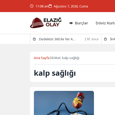
11:08 am
Ağustos 7, 2026, Cuma
Burçlar
Döviz Kurl
Dedektör 360 ile Yer Altının Gizemlerini Keşfedin
İHA
2 hf. önce
Ana Sayfa
Etiket: kalp sağlığı
kalp sağlığı