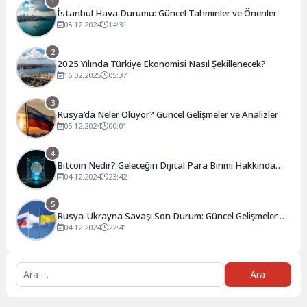
1
İstanbul Hava Durumu: Güncel Tahminler ve Öneriler
05.12.2024
14:31
2
2025 Yılında Türkiye Ekonomisi Nasıl Şekillenecek?
16.02.2025
05:37
3
Rusya’da Neler Oluyor? Güncel Gelişmeler ve Analizler
05.12.2024
00:01
4
Bitcoin Nedir? Geleceğin Dijital Para Birimi Hakkında
Bilmeniz Gerekenler
04.12.2024
23:42
5
Rusya-Ukrayna Savaşı Son Durum: Güncel Gelişmeler ve
Analizler
04.12.2024
22:41