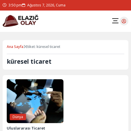
3:50 pm
Ağustos 7, 2026, Cuma
Ana Sayfa
Etiket: küresel ticaret
küresel ticaret
Dünya
Uluslararası Ticaret