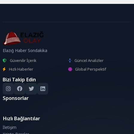
Elazığ Haber Sondakika
Güvenilir İçerik
Güncel Analizler
Hızlı Haberler
Global Perspektif
Bizi Takip Edin
Sponsorlar
Hızlı Bağlantılar
İletişim