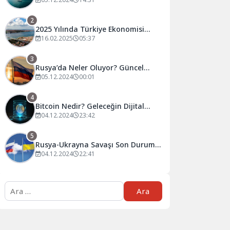
Tahminler ve Öneriler
2
2025 Yılında Türkiye Ekonomisi
Nasıl Şekillenecek?
16.02.2025
05:37
3
Rusya’da Neler Oluyor? Güncel
Gelişmeler ve Analizler
05.12.2024
00:01
4
Bitcoin Nedir? Geleceğin Dijital
Para Birimi Hakkında Bilmeniz
04.12.2024
23:42
Gerekenler
5
Rusya-Ukrayna Savaşı Son Durum:
Güncel Gelişmeler ve Analizler
04.12.2024
22:41