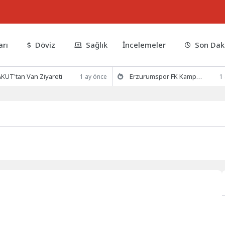
arı
Döviz
Sağlık
İncelemeler
Son Dak
KUT'tan Van Ziyareti
Erzurumspor FK Kamp Hazırlıklarına Devam Ediyor
1 ay önce
1