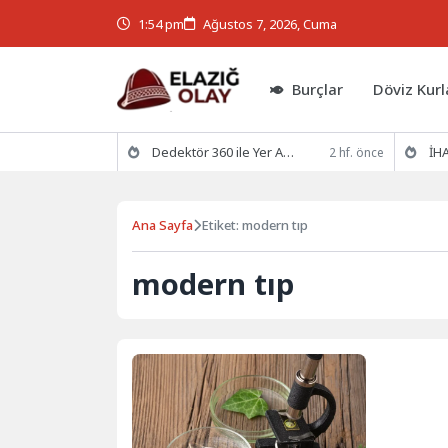
1:54 pm
Ağustos 7, 2026, Cuma
Burçlar
Döviz Kurl
Dedektör 360 ile Yer Altının Gizemlerini Keşfedin
İHA
2 hf. önce
Ana Sayfa
Etiket: modern tıp
modern tıp