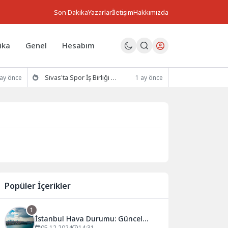
Son Dakika
Yazarlar
İletişim
Hakkımızda
ika
Genel
Hesabım
Sivas'ta Spor İş Birliği Protokolü İmzalandı
 ay önce
1 ay önce
Popüler İçerikler
1
İstanbul Hava Durumu: Güncel
05.12.2024
14:31