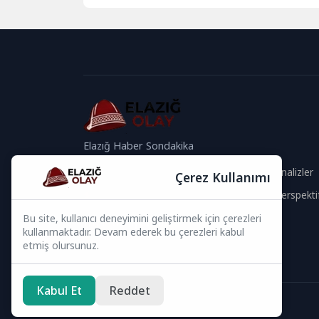
ve uygulamalarını...
Elazığ Haber Sondakika
Güvenilir İçerik
Güncel Analizler
Çerez Kullanımı
Hızlı Haberler
Global Perspekti
Bu site, kullanıcı deneyimini geliştirmek için çerezleri
Bizi Takip Edin
kullanmaktadır. Devam ederek bu çerezleri kabul
etmiş olursunuz.
Kabul Et
Reddet