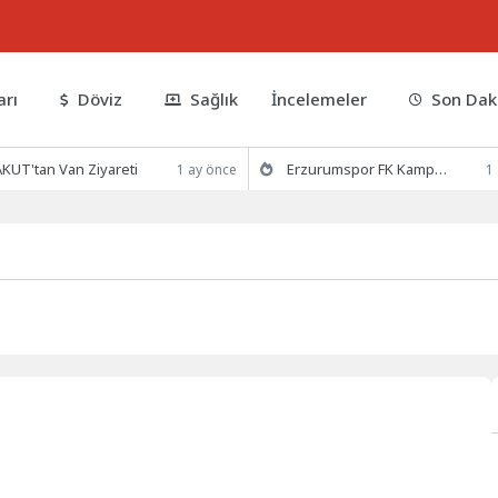
arı
Döviz
Sağlık
İncelemeler
Son Dak
KUT'tan Van Ziyareti
Erzurumspor FK Kamp Hazırlıklarına Devam Ediyor
1 ay önce
1