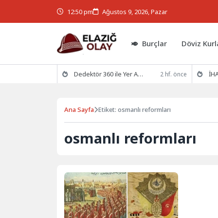
12:50 pm
Ağustos 9, 2026, Pazar
Burçlar
Döviz Kurl
Dedektör 360 ile Yer Altının Gizemlerini Keşfedin
İHA
2 hf. önce
Ana Sayfa
Etiket: osmanlı reformları
osmanlı reformları