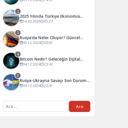
Tahminler ve Öneriler
2
2025 Yılında Türkiye Ekonomisi
Nasıl Şekillenecek?
16.02.2025
05:37
3
Rusya’da Neler Oluyor? Güncel
Gelişmeler ve Analizler
05.12.2024
00:01
4
Bitcoin Nedir? Geleceğin Dijital
Para Birimi Hakkında Bilmeniz
04.12.2024
23:42
Gerekenler
5
Rusya-Ukrayna Savaşı Son Durum:
Güncel Gelişmeler ve Analizler
04.12.2024
22:41