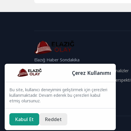
hareketleri, 18. yüzyılın sonlarından
itibaren,...
Elazığ Haber Sondakika
Güvenilir İçerik
Güncel Analizler
Çerez Kullanımı
Hızlı Haberler
Global Perspekti
Bu site, kullanıcı deneyimini geliştirmek için çerezleri
Bizi Takip Edin
kullanmaktadır. Devam ederek bu çerezleri kabul
etmiş olursunuz.
Kabul Et
Reddet