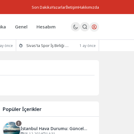
Son Dakika
Yazarlar
İletişim
Hakkımızda
ika
Genel
Hesabım
Sivas'ta Spor İş Birliği Protokolü İmzalandı
 ay önce
1 ay önce
Popüler İçerikler
1
İstanbul Hava Durumu: Güncel
05.12.2024
14:31