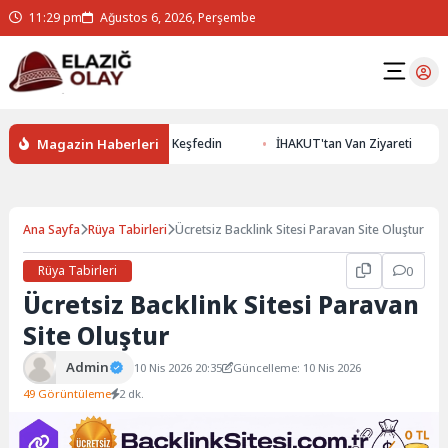
11:29 pm
Ağustos 6, 2026, Perşembe
Magazin Haberleri
 ile Yer Altının Gizemlerini Keşfedin
İHAKUT'tan Van Ziyareti
Ana Sayfa
Rüya Tabirleri
Ücretsiz Backlink Sitesi Paravan Site Oluştur
Rüya Tabirleri
0
Ücretsiz Backlink Sitesi Paravan
Site Oluştur
Admin
10 Nis 2026 20:35
Güncelleme: 10 Nis 2026
49 Görüntüleme
2 dk.