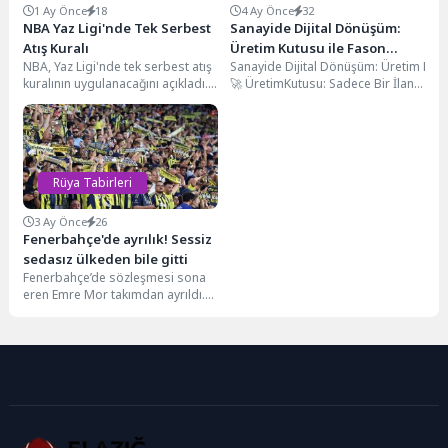
1 Ay Önce
18
4 Ay Önce
32
NBA Yaz Ligi'nde Tek Serbest
Sanayide Dijital Dönüşüm:
Atış Kuralı
Üretim Kutusu ile Fason
NBA, Yaz Ligi'nde tek serbest atış
Sanayide Dijital Dönüşüm: Üretim Kutusu
İmalatta “Yeni Nesil” Dönem
kuralının uygulanacağını açıkladı.
🚀 ÜretimKutusu: Sadece Bir İlan Sitesi
Başladı
Amaç, oyunun hızını artırmak.
ÜretimKutusu’nu rakiplerinden ayıran en
🏭 Savunma Sanayinden Otomotive: Çok Y
📈 Üreticiler Neden Bu Ağda Yer Almalı
Geleneksel üretim modellerinde üreticil
Rüya Tabirleri
3 Ay Önce
26
Fenerbahçe'de ayrılık! Sessiz
sedasız ülkeden bile gitti
Fenerbahçe’de sözleşmesi sona
eren Emre Mor takımdan ayrıldı.
Bu sezon lisansı çıkarılmayan
futbolcunun İstanbul’u terk...