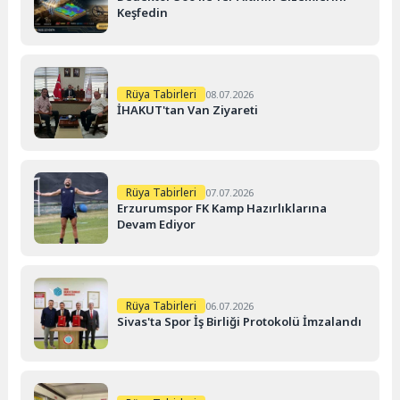
Keşfedin
Rüya Tabirleri
08.07.2026
İHAKUT'tan Van Ziyareti
Rüya Tabirleri
07.07.2026
Erzurumspor FK Kamp Hazırlıklarına
Devam Ediyor
Rüya Tabirleri
06.07.2026
Sivas'ta Spor İş Birliği Protokolü İmzalandı