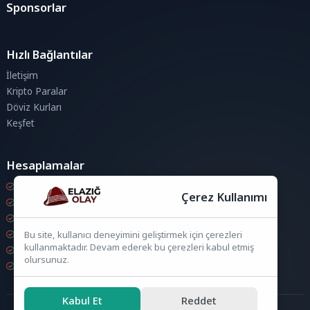
Sponsorlar
Hızlı Bağlantılar
İletişim
Kripto Paralar
Döviz Kurları
Keşfet
Hesaplamalar
Kripto Para Hesaplama
Çerez Kullanımı
Döviz Hesaplama
KDV Hesaplama
İndirim Hesaplama
Bu site, kullanıcı deneyimini geliştirmek için çerezleri
kullanmaktadır. Devam ederek bu çerezleri kabul etmiş
Zam Hesaplama
olursunuz.
Bileşik Hesaplama
Kabul Et
Reddet