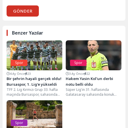
GÖNDER
Benzer Yazılar
Spor
Spor
4 Ay Önce
23
3 Ay Önce
22
Bir şehrin hayali gerçek oldu!
Hakem Yasin Kol'un derbi
Bursaspor, 1. Lig'e yükseldi
notu belli oldu
TFF 2. Lig Kırmızı Grup 33. hafta
Süper Lig'in 31. haftasında
maçında Bursaspor, sahasında
Galatasaray sahasında konuk
ağırladığı Somaspor'u 5-1
ettiği Fenerbahçe'yi 3-0 yenerken
yenerek sezonu...
maçta hakem Yasin Kol,...
Spor