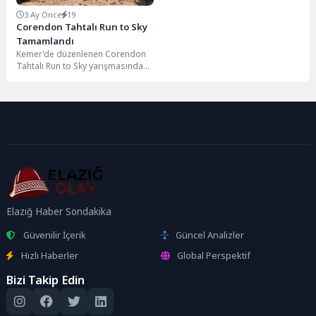
3 Ay Önce
19
Corendon Tahtalı Run to Sky
Tamamlandı
Kemer'de düzenlenen Corendon
Tahtalı Run to Sky yarışmasında
sporcular başarıyla finişe ulaştı.
Elazığ Haber Sondakika
Güvenilir İçerik
Güncel Analizler
Hızlı Haberler
Global Perspektif
Bizi Takip Edin