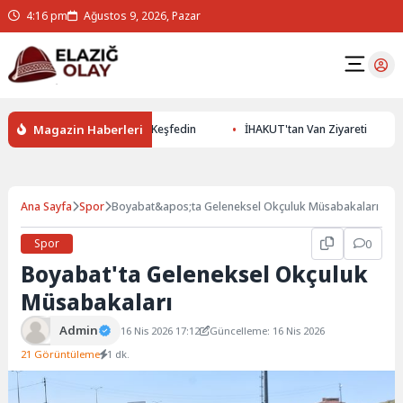
4:16 pm
Ağustos 9, 2026, Pazar
Magazin Haberleri
 ile Yer Altının Gizemlerini Keşfedin
İHAKUT'tan Van Ziyareti
Ana Sayfa
Spor
Boyabat&apos;ta Geleneksel Okçuluk Müsabakaları
Spor
0
Boyabat'ta Geleneksel Okçuluk
Müsabakaları
Admin
16 Nis 2026 17:12
Güncelleme: 16 Nis 2026
21 Görüntüleme
1 dk.