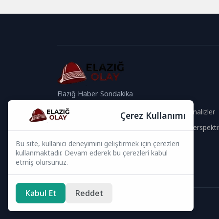
Elazığ Haber Sondakika
Güvenilir İçerik
Güncel Analizler
Çerez Kullanımı
Hızlı Haberler
Global Perspekti
Bu site, kullanıcı deneyimini geliştirmek için çerezleri
Bizi Takip Edin
kullanmaktadır. Devam ederek bu çerezleri kabul
etmiş olursunuz.
Kabul Et
Reddet