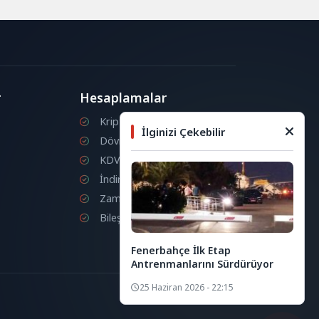
r
Hesaplamalar
Kripto Para Hesaplama
İlginizi Çekebilir
Döviz Hesaplama
KDV Hesaplama
İndirim Hesaplama
Zam Hesaplama
Bileşik Hesaplama
Fenerbahçe İlk Etap
Antrenmanlarını Sürdürüyor
25 Haziran 2026 - 22:15