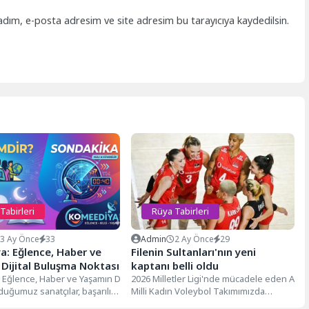
adım, e-posta adresim ve site adresim bu tarayıcıya kaydedilsin.
Tabirleri
Rüya Tabirleri
3 Ay Önce
33
Admin
2 Ay Önce
29
: Eğlence, Haber ve
Filenin Sultanları'nın yeni
Dijital Buluşma Noktası
kaptanı belli oldu
Eğlence, Haber ve Yaşamın Dijital Buluşma NoktasıDijital dünyanın hızla büyü
2026 Milletler Ligi'nde mücadele eden A
duğumuz sanatçılar, başarılı iş insanları, dünyayı değiştiren bilim insanlar
Milli Kadın Voleybol Takımımızda
ak, komediya.com.tr, sadece eğlence odaklı bir mizah sitesi olmanın ötesinde,
kaptanlık bandı, deneyimli libero