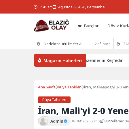
7:41 am
Ağustos 6, 2026, Perşembe
Burçlar
Döviz Kurl
Dedektör 360 ile Yer Altının Gizemlerini Keşfedin
İHA
2 hf. önce
Magazin Haberleri
Dedektör 360 ile Yer Altının Gizemlerini Keşfedin
Ana Sayfa
Rüya Tabirleri
İran, Mali&apos;yi 2-0 Yen
Rüya Tabirleri
İran, Mali'yi 2-0 Yen
Admin
04 Haz 2026 22:12
Güncelleme: 04