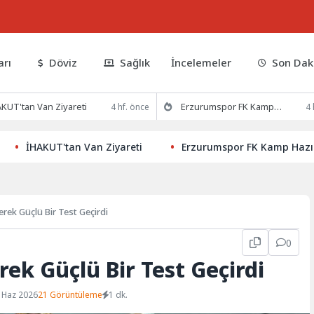
arı
Döviz
Sağlık
İncelemeler
Son Dak
KUT'tan Van Ziyareti
Erzurumspor FK Kamp Hazırlıklarına Devam Ediyor
4 hf. önce
4 
İHAKUT'tan Van Ziyareti
Erzurumspor FK Kamp Hazırlıklar
erek Güçlü Bir Test Geçirdi
0
erek Güçlü Bir Test Geçirdi
 Haz 2026
21 Görüntüleme
1 dk.