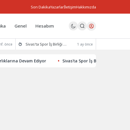
Son Dakika
Yazarlar
İletişim
Hakkımızda
ika
Genel
Hesabım
Sivas'ta Spor İş Birliği Protokolü İmzalandı
hf. önce
1 ay önce
ına Devam Ediyor
Sivas'ta Spor İş Birliği Protokolü İmzala