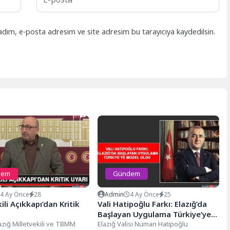
adım, e-posta adresim ve site adresim bu tarayıcıya kaydedilsin.
dem
Gündem
4 Ay Önce
28
Admin
4 Ay Önce
25
ili Açıkkapı’dan Kritik
Vali Hatipoğlu Farkı: Elazığ’da
Başlayan Uygulama Türkiye’ye
lazığ Milletvekili ve TBMM
Model Oldu
Elazığ Valisi Numan Hatipoğlu