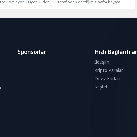
ütçe Komisyonu Üyesi Ejder
tarafından geçtiğimiz hafta hayata
düzenlediği basın...
geçirilen okul güvenliği uygulaması,
kısa sürede Türkiye...
Sponsorlar
Hızlı Bağlantıla
İletişim
Kripto Paralar
Döviz Kurları
Keşfet
f