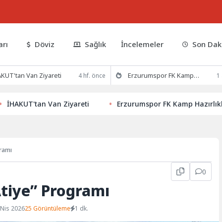
arı
Döviz
Sağlık
İncelemeler
Son Dak
KUT'tan Van Ziyareti
Erzurumspor FK Kamp Hazırlıklarına Devam Ediyor
4 hf. önce
1
T'tan Van Ziyareti
Erzurumspor FK Kamp Hazırlıklarına 
ramı
0
tiye” Programı
 Nis 2026
25 Görüntüleme
1 dk.