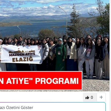
0
azı Özetini Göster