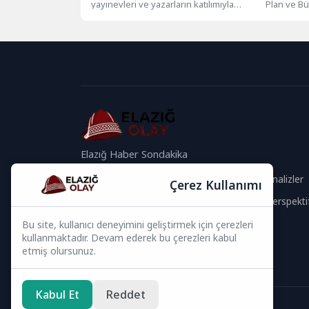
yayınevleri ve yazarların katılımıyla
Plan ve B
gerçekleşecek fuarda, Telmih Yayınları
Açıkkapı, 
zengin yayın kataloğu...
Elazığ Haber Sondakika
Güvenilir İçerik
Güncel Analizler
Çerez Kullanımı
Hızlı Haberler
Global Perspekti
Bu site, kullanıcı deneyimini geliştirmek için çerezleri
Bizi Takip Edin
kullanmaktadır. Devam ederek bu çerezleri kabul
etmiş olursunuz.
Kabul Et
Reddet