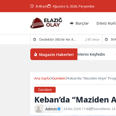
8:49 pm
Ağustos 6, 2026, Perşembe
Burçlar
Döviz Kurl
Dedektör 360 ile Yer Altının Gizemlerini Keşfedin
İHA
2 hf. önce
Magazin Haberleri
Dedektör 360 ile Yer Altının Gizemlerini Keşfedin
İHAKU
Ana Sayfa
Gündem
Keban’da “Maziden Atiye” Prog
Gündem
Keban’da “Maziden A
Admin
24 Nis 2026 17:40
Güncelleme: 24