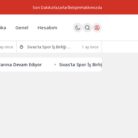
Son Dakika
Yazarlar
İletişim
Hakkımızda
ika
Genel
Hesabım
Sivas'ta Spor İş Birliği Protokolü İmzalandı
 ay önce
1 ay önce
Devam Ediyor
Sivas'ta Spor İş Birliği Protokolü İmzalandı