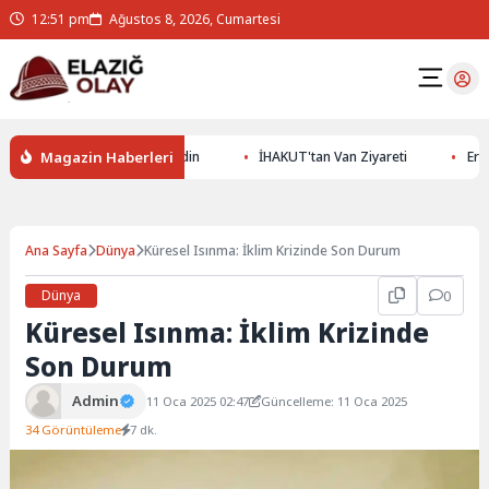
12:51 pm
Ağustos 8, 2026, Cumartesi
Magazin Haberleri
Altının Gizemlerini Keşfedin
İHAKUT'tan Van Ziyareti
Erzurum
Ana Sayfa
Dünya
Küresel Isınma: İklim Krizinde Son Durum
Dünya
0
Küresel Isınma: İklim Krizinde
Son Durum
Admin
11 Oca 2025 02:47
Güncelleme: 11 Oca 2025
34 Görüntüleme
7 dk.