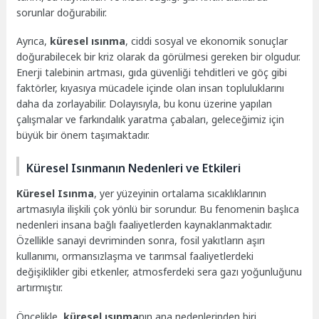
sorunlar doğurabilir.
Ayrıca,
küresel ısınma
, ciddi sosyal ve ekonomik sonuçlar
doğurabilecek bir kriz olarak da görülmesi gereken bir olgudur.
Enerji talebinin artması, gıda güvenliği tehditleri ve göç gibi
faktörler, kıyasıya mücadele içinde olan insan topluluklarını
daha da zorlayabilir. Dolayısıyla, bu konu üzerine yapılan
çalışmalar ve farkındalık yaratma çabaları, geleceğimiz için
büyük bir önem taşımaktadır.
Küresel Isınmanın Nedenleri ve Etkileri
Küresel Isınma
, yer yüzeyinin ortalama sıcaklıklarının
artmasıyla ilişkili çok yönlü bir sorundur. Bu fenomenin başlıca
nedenleri insana bağlı faaliyetlerden kaynaklanmaktadır.
Özellikle sanayi devriminden sonra, fosil yakıtların aşırı
kullanımı, ormansızlaşma ve tarımsal faaliyetlerdeki
değişiklikler gibi etkenler, atmosferdeki sera gazı yoğunluğunu
artırmıştır.
Öncelikle,
küresel ısınma
nın ana nedenlerinden biri