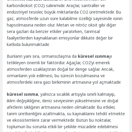
karbondioksit (CO2) salınımıdır. Araçlar, santraller ve
endüstriyel tesisler, büyük miktarlarda CO2 üretmektedir. Bu
gaz, atmosferde uzun süre kalabilme özelliği sayesinde ısının
hapsolmasına neden olur. Metan ve nitröz oksit gibi diğer
sera gazları da benzer etkiler yaratırken, tarımsal
faaliyetlerden kaynaklanan emisyonlar dikkate değer bir
katkıda bulunmaktadır.
Bunların yanı sıra, ormansızlaşma da
küresel ısınma
yı
tetikleyen önemli bir faktördür. Ağaçlar, CO2’yi emerek
atmosferden uzaklaştıran doğal bir denge sağlar. Ancak,
ormanların yok edilmesi, bu sürecin bozulmasına ve
atmosferdeki sera gazı birikiminin artmasına yol açmaktadır.
küresel ısınma
, yalnızca sıcaklık artışıyla sınırlı kalmayıp,
iklim değişikliğine, deniz seviyesinin yükselmesine ve doğal
afetlerin sıklığının artmasına neden olmaktadır. Bu etkiler,
tarım üretkenliğini azaltmakta, su kaynaklarını tehdit etmekte
ve ekosistemlere zarar vermektedir. Bütün bu noktalar,
toplumun bu sorunla etkili bir şekilde mücadele edebilmesi