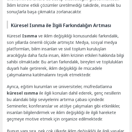
İklim krizine etkili çözümler üretilmediği takdirde, insanlık bu
sonuçlarla başa çıkmakta zorlanacaktır.
Küresel Isınma ile İlgili Farkındalığın Artması
Küresel
Isınma
ve iklim değişikliği konusundaki farkındalık,
son yıllarda önemli ölçüde artmıştır. Medya, sosyal medya
platformları, bilim insanları ve sivil toplum kuruluşları
aracılığıyla daha fazla insan, iklim krizinin etkileri hakkında bilgi
sahibi olmaktadır. Bu artan farkındalık, bireyleri ve toplulukları
duyarlı hale getirerek, iklim değişikliği ile mücadele
çalışmalarına katılmalarını teşvik etmektedir.
Ayrıca, eğitim kurumları ve üniversiteler, müfredatlarına
küresel ısınma
ile ilgili konuları dahil ederek, genç nesillerin
bu alandaki bilgi seviyelerini artırma çabası içindedir.
Seminerler, konferanslar ve atölye çalışmaları gibi etkinlikler,
insanları bilgilendirmek ve iklim değişikliği ile ilgili harekete
geçmeye motive etmek için organize edilmektedir.
Bunun yanı sıra, pek çok ülkede iklim değişikliği ile ilgili yasalar