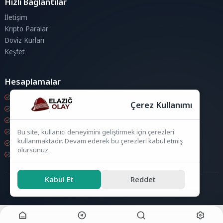
Hızlı Bağlantılar
İletişim
Kripto Paralar
Döviz Kurları
Keşfet
Hesaplamalar
Kripto Para Hesaplama
Çerez Kullanımı
Döviz Hesaplama
KDV Hesaplama
İndirim Hesaplama
Bu site, kullanıcı deneyimini geliştirmek için çerezleri
kullanmaktadır. Devam ederek bu çerezleri kabul etmiş
Zam Hesaplama
olursunuz.
Bileşik Hesaplama
Kabul Et
Reddet