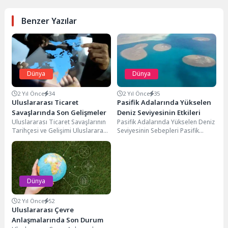
Benzer Yazılar
Dünya
Dünya
2 Yıl Önce
34
2 Yıl Önce
35
Uluslararası Ticaret
Pasifik Adalarında Yükselen
Savaşlarında Son Gelişmeler
Deniz Seviyesinin Etkileri
Uluslararası Ticaret Savaşlarının
Pasifik Adalarında Yükselen Deniz
Tarihçesi ve Gelişimi Uluslararası
Seviyesinin Sebepleri Pasifik
Ticaret savaşlarının tarihçesi, 17.
Adalarında yükselen deniz
yüzyıldan itibaren kaydedilen
seviyesi, çeşitli faktörlerin bir
ekonomik...
sonucudur....
Dünya
2 Yıl Önce
52
Uluslararası Çevre
Anlaşmalarında Son Durum