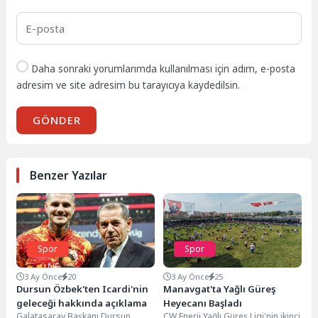
Daha sonraki yorumlarımda kullanılması için adım, e-posta
adresim ve site adresim bu tarayıcıya kaydedilsin.
GÖNDER
Benzer Yazılar
Spor
Spor
3 Ay Önce
20
3 Ay Önce
25
Dursun Özbek'ten Icardi'nin
Manavgat'ta Yağlı Güreş
geleceği hakkında açıklama
Heyecanı Başladı
Galatasaray Başkanı Dursun
CW Enerji Yağlı Güreş Ligi'nin ikinci