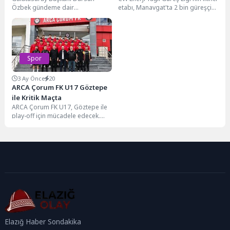
Özbek gündeme dair
etabı, Manavgat'ta 2 bin güreşçi
açıklamalarda bulundu.
ile başladı.
Sözleşmesi sezon sonunda sona
erecek olan Mauro...
Spor
3 Ay Önce
20
ARCA Çorum FK U17 Göztepe
ile Kritik Maçta
ARCA Çorum FK U17, Göztepe ile
play-off için mücadele edecek.
Galibiyet hedefleniyor.
Elazığ Haber Sondakika