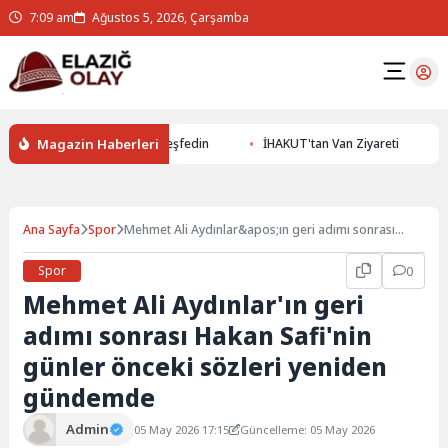
7:09 am
Ağustos 5, 2026, Çarşamba
Magazin Haberleri
le Yer Altının Gizemlerini Keşfedin
İHAKUT'tan Van Ziyareti
E
Ana Sayfa
Spor
Mehmet Ali Aydınlar&apos;ın geri adımı sonrası
Hakan Safi&apos;nin günler önceki sözleri yeniden
gündemde
Spor
0
Mehmet Ali Aydınlar'ın geri
adımı sonrası Hakan Safi'nin
günler önceki sözleri yeniden
gündemde
Admin
05 May 2026 17:15
Güncelleme: 05 May 2026