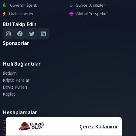
Güvenilir İçerik
Güncel Analizler
Hızlı Haberler
Global Perspektif
Bizi Takip Edin
Sponsorlar
Hızlı Bağlantılar
İletişim
Kripto Paralar
Döviz Kurları
Keşfet
Hesaplamalar
Kripto Para Hesaplama
Çerez Kullanımı
Döviz Hesaplama
KDV Hesaplama