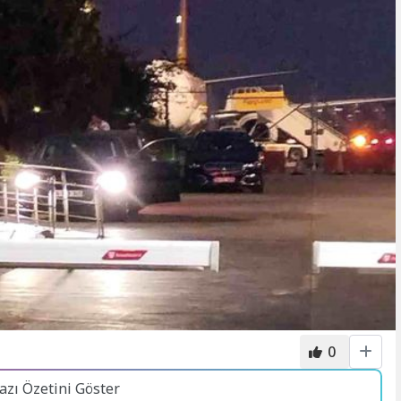
0
azı Özetini Göster