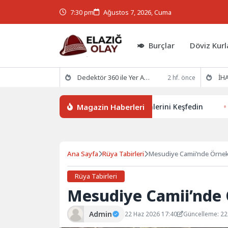
7:30 pm
Ağustos 7, 2026, Cuma
Burçlar
Döviz Kurl
Dedektör 360 ile Yer Altının Gizemlerini Keşfedin
İHA
2 hf. önce
Magazin Haberleri
ör 360 ile Yer Altının Gizemlerini Keşfedin
İHAKUT'tan Van 
Ana Sayfa
Rüya Tabirleri
Mesudiye Camii’nde Örne
Rüya Tabirleri
Mesudiye Camii’nde
Admin
22 Haz 2026 17:40
Güncelleme: 22