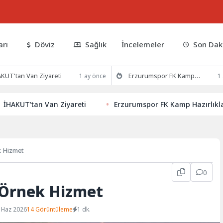
arı
Döviz
Sağlık
İncelemeler
Son Dak
KUT'tan Van Ziyareti
Erzurumspor FK Kamp Hazırlıklarına Devam Ediyor
1 ay önce
1
Ziyareti
Erzurumspor FK Kamp Hazırlıklarına Devam Ediy
k Hizmet
0
 Örnek Hizmet
 Haz 2026
14 Görüntüleme
1 dk.