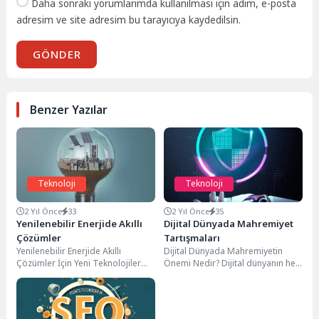
Daha sonraki yorumlarımda kullanılması için adım, e-posta
adresim ve site adresim bu tarayıcıya kaydedilsin.
GÖNDER
Benzer Yazılar
Teknoloji
Teknoloji
2 Yıl Önce
33
2 Yıl Önce
35
Yenilenebilir Enerjide Akıllı
Dijital Dünyada Mahremiyet
Çözümler
Tartışmaları
Yenilenebilir Enerjide Akıllı
Dijital Dünyada Mahremiyetin
Çözümler İçin Yeni Teknolojiler
Önemi Nedir? Dijital dünyanın her
Günümüzde, yenilenebilir enerjide
geçen gün daha fazla hayatımıza
akıllı çözümler geliştirmek
girmesiyle, Dijital...
amacıyla birçok...