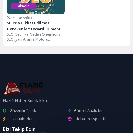
Teknoloji
2 Yıl Önce
83
SEO’da Dikkat Edilmesi
Gerekenler: Başarılı Olmanın
SEO Nedir ve Neden Önemlidir?
Püf Noktaları
SEO, yani Arama Motoru
Optimizasyonu, web sitenizin
arama motorlarında daha...
Elazığ Haber Sondakika
Güvenilir İçerik
Güncel Analizler
Hızlı Haberler
Global Perspektif
Bizi Takip Edin