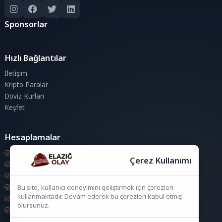
Sponsorlar
Hızlı Bağlantılar
İletişim
Kripto Paralar
Döviz Kurları
Keşfet
Hesaplamalar
Kripto Para Hesaplama
Çerez Kullanımı
Döviz Hesaplama
KDV Hesaplama
İndirim Hesaplama
Bu site, kullanıcı deneyimini geliştirmek için çerezleri
kullanmaktadır. Devam ederek bu çerezleri kabul etmiş
Zam Hesaplama
olursunuz.
Bileşik Hesaplama