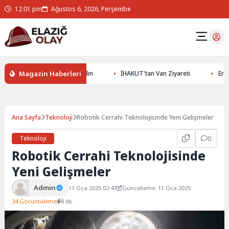
12:01 pm
Ağustos 6, 2026, Perşembe
Magazin Haberleri
Altının Gizemlerini Keşfedin
İHAKUT'tan Van Ziyareti
Erzurums
Ana Sayfa
Teknoloji
Robotik Cerrahi Teknolojisinde Yeni Gelişmeler
Teknoloji
0
Robotik Cerrahi Teknolojisinde
Yeni Gelişmeler
Admin
11 Oca 2025 02:47
Güncelleme: 11 Oca 2025
34 Görüntüleme
8 dk.