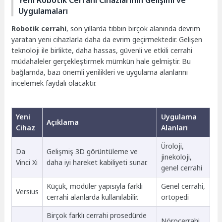
Yeni Robotik Cerrahi Cihazlarının Gelişimi ve
Uygulamaları
Robotik cerrahi
, son yıllarda tıbbın birçok alanında devrim
yaratan yeni cihazlarla daha da evrim geçirmektedir. Gelişen
teknoloji ile birlikte, daha hassas, güvenli ve etkili cerrahi
müdahaleler gerçekleştirmek mümkün hale gelmiştir. Bu
bağlamda, bazı önemli yenilikleri ve uygulama alanlarını
incelemek faydalı olacaktır.
Yeni
Uygulama
Açıklama
Cihaz
Alanları
Üroloji,
Da
Gelişmiş 3D görüntüleme ve
jinekoloji,
Vinci Xi
daha iyi hareket kabiliyeti sunar.
genel cerrahi
Küçük, modüler yapısıyla farklı
Genel cerrahi,
Versius
cerrahi alanlarda kullanılabilir.
ortopedi
Birçok farklı cerrahi prosedürde
Nörocerrahi,