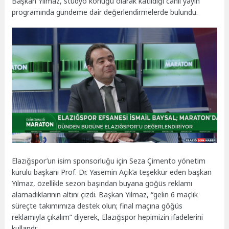
Başkan Yılmaz, stüdyo konuğu olarak katıldığı canlı yayın
programında gündeme dair değerlendirmelerde bulundu.
Elazığspor’un isim sponsorluğu için Seza Çimento yönetim
kurulu başkanı Prof. Dr. Yasemin Açık’a teşekkür eden başkan
Yılmaz, özellikle sezon başından buyana göğüs reklamı
alamadıklarının altını çizdi. Başkan Yılmaz, “gelin 6 maçlık
süreçte takımımıza destek olun; final maçına göğüs
reklamıyla çıkalım” diyerek, Elazığspor hepimizin ifadelerini
kullandı: