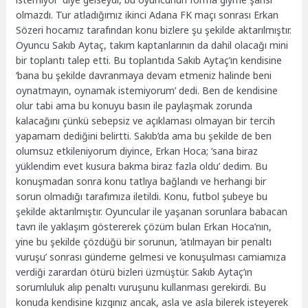
olmazdı. Tur atladığımız ikinci Adana FK maçı sonrası Erkan
Sözeri hocamız tarafından konu bizlere şu şekilde aktarılmıştır.
Oyuncu Sakıb Aytaç, takım kaptanlarının da dahil olacağı mini
bir toplantı talep etti. Bu toplantıda Sakıb Aytaç’ın kendisine
‘bana bu şekilde davranmaya devam etmeniz halinde beni
oynatmayın, oynamak istemiyorum’ dedi. Ben de kendisine
olur tabi ama bu konuyu basın ile paylaşmak zorunda
kalacağını çünkü sebepsiz ve açıklaması olmayan bir tercih
yapamam dediğini belirtti. Sakıb’da ama bu şekilde de ben
olumsuz etkileniyorum diyince, Erkan Hoca; ‘sana biraz
yüklendim evet kusura bakma biraz fazla oldu’ dedim. Bu
konuşmadan sonra konu tatlıya bağlandı ve herhangi bir
sorun olmadığı tarafımıza iletildi. Konu, futbol şubeye bu
şekilde aktarılmıştır. Oyuncular ile yaşanan sorunlara babacan
tavrı ile yaklaşım göstererek çözüm bulan Erkan Hoca’nın,
yine bu şekilde çözdüğü bir sorunun, ‘atılmayan bir penaltı
vuruşu’ sonrası gündeme gelmesi ve konuşulması camiamıza
verdiği zarardan ötürü bizleri üzmüştür. Sakıb Aytaç’ın
sorumluluk alıp penaltı vuruşunu kullanması gerekirdi. Bu
konuda kendisine kızgınız ancak, asla ve asla bilerek isteyerek