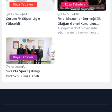
Rüya Tabirleri
Rüya Tabirleri
2 Ay Önce
24
2 Ay Önce
28
Çorum FK Süper Lig'e
Final Mezunlar Derneği İlk
Yükseldi
Olağan Genel Kurulunu
Türkiye'nin dört bir yanında
İstanbul’da Gerçekleştirdi
eğitim alanında milyonlarca
öğrencinin hayatına dokunan ve
Elazığ’dan doğan bir eğitim...
Rüya Tabirleri
1 Ay Önce
21
Sivas'ta Spor İş Birliği
Protokolü İmzalandı