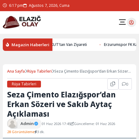
6:17 pm
Ağustos 7, 2026, Cuma
Magazin Haberleri
i Keşfedin
İHAKUT'tan Van Ziyareti
Erzurumspor FK Kamp Hazı
Ana Sayfa
Rüya Tabirleri
Seza Çimento Elazığspor’dan Erkan Sözeri
ve Sakıb Aytaç Açıklaması
Rüya Tabirleri
0
Seza Çimento Elazığspor’dan
Erkan Sözeri ve Sakıb Aytaç
Açıklaması
Admin
01 Haz 2026 17:45
Güncelleme: 01 Haz 2026
28 Görüntüleme
3 dk.