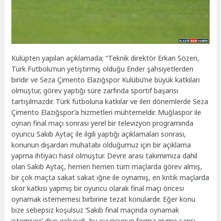
Kulüpten yapılan açıklamada; “Teknik direktör Erkan Sözeri,
Türk Futbolu’nun yetiştirmiş olduğu Ender şahsiyetlerden
biridir ve Seza Çimento Elazığspor Kulübü’ne büyük katkıları
olmuştur, görev yaptığı süre zarfında sportif başarısı
tartışılmazdır. Türk futboluna katkılar ve ileri dönemlerde Seza
Çimento Elazığspor’a hizmetleri muhtemeldir. Muğlaspor ile
oynan final maçı sonrası yerel bir televizyon programında
oyuncu Sakıb Aytaç ile ilgili yaptığı açıklamaları sonrası,
konunun dışardan muhatabı olduğumuz için bir açıklama
yapma ihtiyacı hasıl olmuştur. Devre arası takımımıza dahil
olan Sakıb Aytaç, hemen hemen tüm maçlarda görev almış,
bir çok maçta sakat sakat iğne ile oynamış, en kritik maçlarda
skor katkısı yapmış bir oyuncu olarak final maçı öncesi
oynamak istememesi birbirine tezat konulardır. Eğer konu
bize sebepsiz koşulsuz ‘Sakıb final maçında oynamak
istemiyor’ diye gelseydi, bu oyuncunun forma giyme şansı