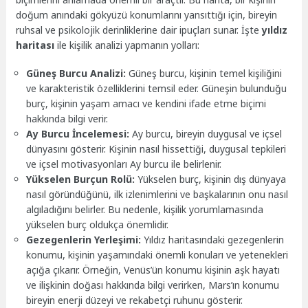
doğum anındaki gökyüzü konumlarını yansıttığı için, bireyin
ruhsal ve psikolojik derinliklerine dair ipuçları sunar. İşte
yıldız
haritası
ile kişilik analizi yapmanın yolları:
Güneş Burcu Analizi:
Güneş burcu, kişinin temel kişiliğini
ve karakteristik özelliklerini temsil eder. Güneşin bulunduğu
burç, kişinin yaşam amacı ve kendini ifade etme biçimi
hakkında bilgi verir.
Ay Burcu İncelemesi:
Ay burcu, bireyin duygusal ve içsel
dünyasını gösterir. Kişinin nasıl hissettiği, duygusal tepkileri
ve içsel motivasyonları Ay burcu ile belirlenir.
Yükselen Burçun Rolü:
Yükselen burç, kişinin dış dünyaya
nasıl göründüğünü, ilk izlenimlerini ve başkalarının onu nasıl
algıladığını belirler. Bu nedenle, kişilik yorumlamasında
yükselen burç oldukça önemlidir.
Gezegenlerin Yerleşimi:
Yıldız haritasındaki gezegenlerin
konumu, kişinin yaşamındaki önemli konuları ve yetenekleri
açığa çıkarır. Örneğin, Venüs’ün konumu kişinin aşk hayatı
ve ilişkinin doğası hakkında bilgi verirken, Mars’ın konumu
bireyin enerji düzeyi ve rekabetçi ruhunu gösterir.