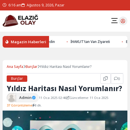
6:16 am
Ağustos 9, 2026, Pazar
Magazin Haberleri
 Altının Gizemlerini Keşfedin
İHAKUT'tan Van Ziyareti
Erzurum
Ana Sayfa
Burçlar
Yıldız Haritası Nasıl Yorumlanır?
Burçlar
0
Yıldız Haritası Nasıl Yorumlanır?
Admin
11 Oca 2025 02:46
Güncelleme: 11 Oca 2025
37 Görüntüleme
8 dk.