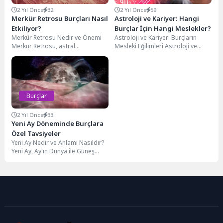
2 Yıl Önce
32
2 Yıl Önce
59
Merkür Retrosu Burçları Nasıl
Astroloji ve Kariyer: Hangi
Etkiliyor?
Burçlar İçin Hangi Meslekler?
Merkür Retrosu Nedir ve Önemi
Astroloji ve Kariyer: Burçların
Merkür Retrosu, astral
Mesleki Eğilimleri Astroloji ve
gezegenlerden Merkür’ün
kariyer bağlantısı, bireylerin
gökyüzünde geriye doğru hareket
mesleki seçimlerinde önemli bir...
ediyormuş...
Burçlar
2 Yıl Önce
33
Yeni Ay Döneminde Burçlara
Özel Tavsiyeler
Yeni Ay Nedir ve Anlamı Nasıldır?
Yeni Ay, Ay'ın Dünya ile Güneş
arasında bulunduğu ve...