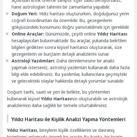
açısından kritik öneme sahiptir. Eğer saati bilmiyorsanız,
hane astrologları tahmini bir zamanlama yapabilir.
Doğum Yeri:
Yıldız haritası oluştururken, doğduğunuz yerin
coğrafi koordinatları da önemlidir. Bu, gezegenlerin
gökyüzündeki konumunu doğru yansıtabilmek için gereklidir.
Online Araçlar:
Günümüzde, çeşitli online
Yıldız Haritası
hesaplayıcıları bulunmaktadır. Bu araçlar, yukarıda belirtilen
bilgileri girdikten sonra kişisel haritanızı oluşturarak, size
gezegenlerin ve burçların detaylı analizlerini sunar.
Astroloji Yazılımları:
Daha derinlemesine bir analiz
yapmak isterseniz, astroloji yazılımları kullanarak daha fazla
bilgi elde edebilirsiniz. Bu yazılımlar, kullanıcılara geçmişteki
ve gelecekteki olaylar hakkında detaylı yorumlar sunabilir.
Doğum tarihi, saati ve yeri ile birlikte, bu yöntemleri
kullanarak kişisel
Yıldız Haritası
nızı oluşturabilir ve astrolojik
analizlerinizi daha sağlıklı bir temele oturtabilirsiniz.
Yıldız Haritası ile Kişilik Analizi Yapma Yöntemleri
Yıldız Haritası
, bireylerin kişilik özelliklerini ve davranış
biçimlerini anlamada önemli bir araçtır. Bu harita, bir kişinin