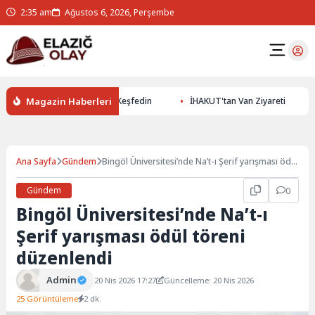
2:35 am
Ağustos 6, 2026, Perşembe
Magazin Haberleri
ile Yer Altının Gizemlerini Keşfedin
İHAKUT'tan Van Ziyareti
Ana Sayfa
Gündem
Bingöl Üniversitesi’nde Na’t-ı Şerif yarışması ödül
töreni düzenlendi
Gündem
0
Bingöl Üniversitesi’nde Na’t-ı
Şerif yarışması ödül töreni
düzenlendi
Admin
20 Nis 2026 17:27
Güncelleme: 20 Nis 2026
25 Görüntüleme
2 dk.