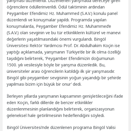
yarışması düzenlendi. Düzenlenen yarışmada dereceye giren
öğrencilere ödüllerinverildi. Ödül taktiminin ardından
Peygamber Efendimiz Hz. Muhammed (S.A.V.) konulu panel
düzenlendi ve konuşmalar yapıldı. Programda yapılan
konuşmalarda, Peygamber Efendimiz Hz. Muhammed’e
(S.A.V.) olan sevginin ve bu tür etkinliklerin kültürel ve manevi
değerlerin yaşatılmasındaki önemi vurgulandı. Bingöl
Üniversitesi Rektör Yardımcısı Prof. Dr. Abdulhakim Koçin ise
yaptığı açıklamada, yarışmanın Türkiye’de bir ilk olma özelliği
taşıdığını belirterek, ‘Peygamber Efendimizin doğumunun
1500. yılı vesilesiyle böyle bir yarışma düzenledik. Bu,
üniversiteler arası öğrencilerin katıldığı ilk şiir yarışmasıdır.
Bingöl gibi peygamber sevgisinin yoğun yaşandığı bir şehirde
yapılması bizim için büyük bir onur’ dedi.
İlerleyen yıllarda yarışmanın kapsamının genişletileceğini ifade
eden Koçin, farklı dillerde de benzer etkinlikler
düzenlenmesinin planlandığını belirterek, organizasyonun
geleneksel hale getirilmesinin hedeflendiğini söyledi.
Bingöl Üniversitesi’nde düzenlenen programa Bingöl Valisi