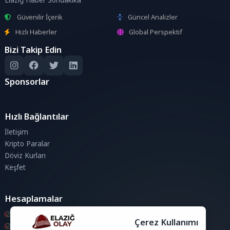
Elazığ Haber Sondakika
Güvenilir İçerik
Güncel Analizler
Hızlı Haberler
Global Perspektif
Bizi Takip Edin
Sponsorlar
Hızlı Bağlantılar
İletişim
Kripto Paralar
Döviz Kurları
Keşfet
Hesaplamalar
Kripto Para Hesaplama
Çerez Kullanımı
Döviz Hesaplama