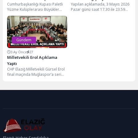
Cumhurbaşkanlığı Kupası Paletli
Yapılan açıklamada, 3 Mayıs 2026
Büyükler Türkiye
Yüzme Kulüplerarası Büyükler
Pazar günü saat 17.30 ile 23.59
Şampiyonası Seçmeleri
Türkiye Şampiyonası ve Milli
arasında Elazığ il genelinde...
Takım Seçmeleri, Elazığ'da
başladı. Gençlik...
Gündem
3 Ay Önce
27
Milletvekili Erol Açıklama
Yaptı
CHP Elazığ Milletvekili Gürsel Erol
final maçında Muğlaspor’a seri
penaltılarla erenerek
şampiyonluğu bir başka bahara...