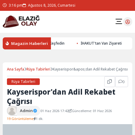
3:16 pm
Ağustos 8, 2026, Cumartesi
Magazin Haberleri
 ile Yer Altının Gizemlerini Keşfedin
İHAKUT'tan Van Ziyareti
Ana Sayfa
Rüya Tabirleri
Kayserispor&apos;dan Adil Rekabet Çağrısı
Rüya Tabirleri
0
Kayserispor'dan Adil Rekabet
Çağrısı
Admin
01 Haz 2026 17:42
Güncelleme: 01 Haz 2026
19 Görüntüleme
1 dk.