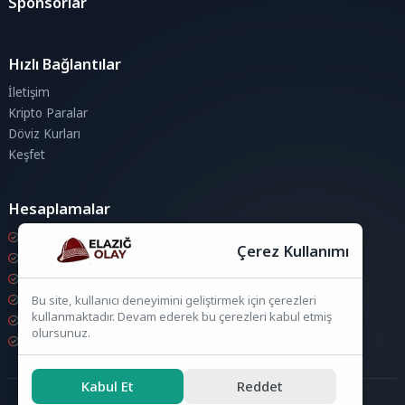
Sponsorlar
Hızlı Bağlantılar
İletişim
Kripto Paralar
Döviz Kurları
Keşfet
Hesaplamalar
Kripto Para Hesaplama
Çerez Kullanımı
Döviz Hesaplama
KDV Hesaplama
İndirim Hesaplama
Bu site, kullanıcı deneyimini geliştirmek için çerezleri
kullanmaktadır. Devam ederek bu çerezleri kabul etmiş
Zam Hesaplama
olursunuz.
Bileşik Hesaplama
Kabul Et
Reddet