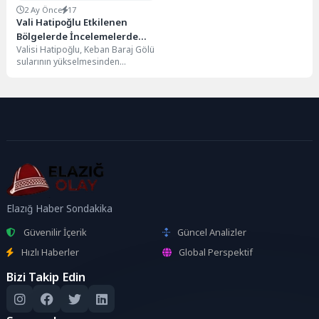
2 Ay Önce
17
Vali Hatipoğlu Etkilenen
Bölgelerde İncelemelerde
Valisi Hatipoğlu, Keban Baraj Gölü
Bulundu
sularının yükselmesinden
etkilenen Yurtbaşı Beldesi ile
Yünlüce Köyü’nde incelemelerde
bulundu....
Elazığ Haber Sondakika
Güvenilir İçerik
Güncel Analizler
Hızlı Haberler
Global Perspektif
Bizi Takip Edin