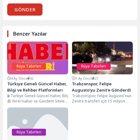
GÖNDER
Benzer Yazılar
Rüya Tabirleri
Rüya Tabirleri
4 Ay Önce
32
1 Ay Önce
27
Türkiye Geneli Güncel Haber,
Trabzonspor, Felipe
Bilgi ve Rehber Platformları
Augusto'yu Zenit'e Gönderdi
🌐 Türkiye Geneli Güncel Haber, Bilgi ve Rehber PlatformlarıTürkiye’nin dört 
Trabzonspor, Felipe Augusto'nun
📰 Yerel Haber ve Gündem SiteleriTürkiye’nin farklı şehirlerine özel ha
Zenit'e transferi için 15 milyon
🚨 Olay ve Son Dakika PlatformlarıŞehir bazlı olay, asayiş ve son dakika ha
Euro garanti, 20 milyon Euro
📚 Bilgi, Rehber ve İçerik SiteleriKullanıcıların günlük hayatta sıkça aradığı 
toplam gelir...
🌍 Genel ve Özel Proje SiteleriFarklı kategorilerde içerik ve hizmet sunan p
🚀 Neden Bu Ağ Önemli?
Türkiye geneline yayılmış yerel SEO gücüYüksek otoriteli backlink ağıGüncel
Rüya Tabirleri