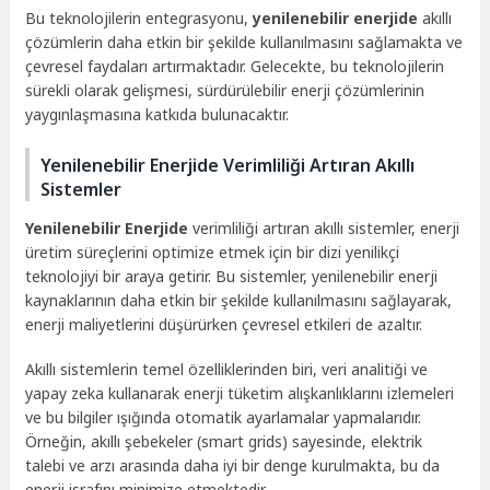
Bu teknolojilerin entegrasyonu,
yenilenebilir enerjide
akıllı
çözümlerin daha etkin bir şekilde kullanılmasını sağlamakta ve
çevresel faydaları artırmaktadır. Gelecekte, bu teknolojilerin
sürekli olarak gelişmesi, sürdürülebilir enerji çözümlerinin
yaygınlaşmasına katkıda bulunacaktır.
Yenilenebilir Enerjide Verimliliği Artıran Akıllı
Sistemler
Yenilenebilir Enerjide
verimliliği artıran akıllı sistemler, enerji
üretim süreçlerini optimize etmek için bir dizi yenilikçi
teknolojiyi bir araya getirir. Bu sistemler, yenilenebilir enerji
kaynaklarının daha etkin bir şekilde kullanılmasını sağlayarak,
enerji maliyetlerini düşürürken çevresel etkileri de azaltır.
Akıllı sistemlerin temel özelliklerinden biri, veri analitiği ve
yapay zeka kullanarak enerji tüketim alışkanlıklarını izlemeleri
ve bu bilgiler ışığında otomatik ayarlamalar yapmalarıdır.
Örneğin, akıllı şebekeler (smart grids) sayesinde, elektrik
talebi ve arzı arasında daha iyi bir denge kurulmakta, bu da
enerji israfını minimize etmektedir.