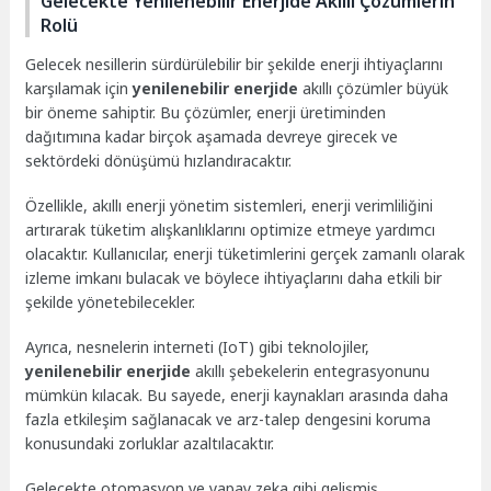
Gelecekte Yenilenebilir Enerjide Akıllı Çözümlerin
Rolü
Gelecek nesillerin sürdürülebilir bir şekilde enerji ihtiyaçlarını
karşılamak için
yenilenebilir enerjide
akıllı çözümler büyük
bir öneme sahiptir. Bu çözümler, enerji üretiminden
dağıtımına kadar birçok aşamada devreye girecek ve
sektördeki dönüşümü hızlandıracaktır.
Özellikle, akıllı enerji yönetim sistemleri, enerji verimliliğini
artırarak tüketim alışkanlıklarını optimize etmeye yardımcı
olacaktır. Kullanıcılar, enerji tüketimlerini gerçek zamanlı olarak
izleme imkanı bulacak ve böylece ihtiyaçlarını daha etkili bir
şekilde yönetebilecekler.
Ayrıca, nesnelerin interneti (IoT) gibi teknolojiler,
yenilenebilir enerjide
akıllı şebekelerin entegrasyonunu
mümkün kılacak. Bu sayede, enerji kaynakları arasında daha
fazla etkileşim sağlanacak ve arz-talep dengesini koruma
konusundaki zorluklar azaltılacaktır.
Gelecekte otomasyon ve yapay zeka gibi gelişmiş