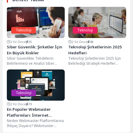
Teknoloji
Teknoloji
2 Yıl Önce
35
2 Yıl Önce
48
Siber Güvenlik: Şirketler İçin
Teknoloji Şirketlerinin 2025
En Büyük Riskler
Hedefleri
Siber Güvenlikte Tehditlerin
Teknoloji Şirketlerinin 2025 İçin
Belirlenmesi ve Analizi Siber
Belirlediği Stratejik Hedefler
Güvenlik: her geçen gün daha
Teknoloji şirketlerinin 2025
karmaşık hale gelen...
hedefleri, sektördeki rekabet
gücünü artırmak...
Teknoloji
2 Yıl Önce
79
En Popüler Webmaster
Platformları: İnternet
Neden Webmaster Platformlarına
Dünyasında Başarıya Ulaşın
İhtiyaç Duyarız? Webmaster
platformları, web sitelerinin