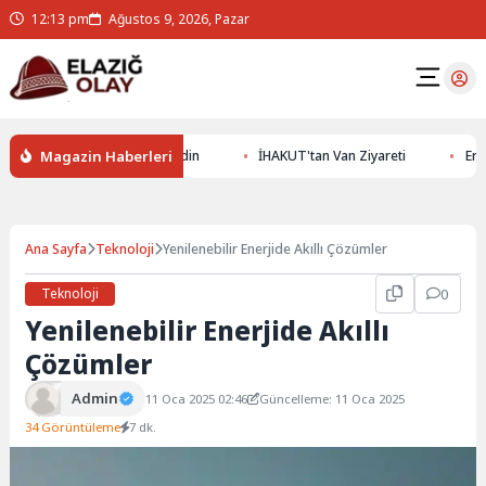
12:13 pm
Ağustos 9, 2026, Pazar
Magazin Haberleri
Altının Gizemlerini Keşfedin
İHAKUT'tan Van Ziyareti
Erzurum
Ana Sayfa
Teknoloji
Yenilenebilir Enerjide Akıllı Çözümler
Teknoloji
0
Yenilenebilir Enerjide Akıllı
Çözümler
Admin
11 Oca 2025 02:46
Güncelleme: 11 Oca 2025
34 Görüntüleme
7 dk.