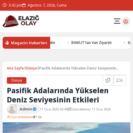
3:42 pm
Ağustos 7, 2026, Cuma
Magazin Haberleri
Altının Gizemlerini Keşfedin
İHAKUT'tan Van Ziyareti
Erzurum
Ana Sayfa
Dünya
Pasifik Adalarında Yükselen Deniz Seviyesinin
Etkileri
Dünya
0
Pasifik Adalarında Yükselen
Deniz Seviyesinin Etkileri
Admin
11 Oca 2025 02:47
Güncelleme: 11 Oca 2025
35 Görüntüleme
7 dk.