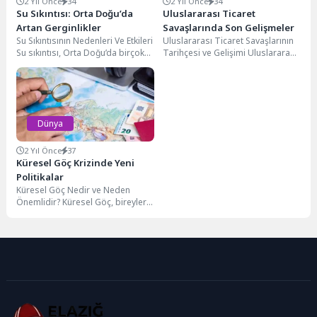
2 Yıl Önce
34
2 Yıl Önce
34
Su Sıkıntısı: Orta Doğu’da
Uluslararası Ticaret
Artan Gerginlikler
Savaşlarında Son Gelişmeler
Su Sıkıntısının Nedenleri Ve Etkileri
Uluslararası Ticaret Savaşlarının
Su sıkıntısı, Orta Doğu’da birçok
Tarihçesi ve Gelişimi Uluslararası
farklı nedenle ortaya çıkan
Ticaret savaşlarının tarihçesi, 17.
karmaşık...
yüzyıldan itibaren kaydedilen
ekonomik...
Dünya
2 Yıl Önce
37
Küresel Göç Krizinde Yeni
Politikalar
Küresel Göç Nedir ve Neden
Önemlidir? Küresel Göç, bireylerin
veya grupların bir ülkeden başka
bir...