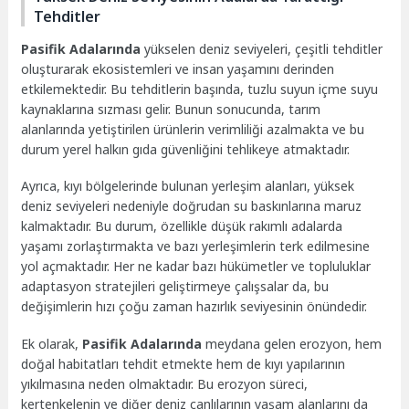
Tehditler
Pasifik Adalarında
yükselen deniz seviyeleri, çeşitli tehditler
oluşturarak ekosistemleri ve insan yaşamını derinden
etkilemektedir. Bu tehditlerin başında, tuzlu suyun içme suyu
kaynaklarına sızması gelir. Bunun sonucunda, tarım
alanlarında yetiştirilen ürünlerin verimliliği azalmakta ve bu
durum yerel halkın gıda güvenliğini tehlikeye atmaktadır.
Ayrıca, kıyı bölgelerinde bulunan yerleşim alanları, yüksek
deniz seviyeleri nedeniyle doğrudan su baskınlarına maruz
kalmaktadır. Bu durum, özellikle düşük rakımlı adalarda
yaşamı zorlaştırmakta ve bazı yerleşimlerin terk edilmesine
yol açmaktadır. Her ne kadar bazı hükümetler ve topluluklar
adaptasyon stratejileri geliştirmeye çalışsalar da, bu
değişimlerin hızı çoğu zaman hazırlık seviyesinin önündedir.
Ek olarak,
Pasifik Adalarında
meydana gelen erozyon, hem
doğal habitatları tehdit etmekte hem de kıyı yapılarının
yıkılmasına neden olmaktadır. Bu erozyon süreci,
kertenkelenin ve diğer deniz canlılarının yaşam alanlarını da