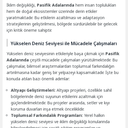
İklim değişikliği,
Pasifik Adalarında
hem insan toplulukları
hem de doğal ekosistemler üzerinde derin etkiler
yaratmaktadır. Bu etkilerin azaltılması ve adaptasyon
stratejilerinin geliştirilmesi, bölgede sürdürülebilir bir gelecek
için kritik öneme sahiptir.
Yükselen Deniz Seviyesi ile Mücadele Çalışmaları
Yükselen deniz seviyesinin etkileriyle başa çıkmak için
Pasifik
Adalarında
çeşitli mücadele çalışmaları yürütülmektedir. Bu
çalışmalar, bilimsel araştırmalardan toplumsal farkındalığın
artırılmasına kadar geniş bir yelpazeyi kapsamaktadır. İşte bu
konuda atılan bazı önemli adımlar:
Altyapı Geliştirmeleri:
Altyapı projeleri, özellikle sahil
bölgelerinde deniz suyunun etkilerini azaltmak için
güçlendirilmektedir. Bu projeler arasında, setler ve kıyı
koruma duvarları inşa etmek önceliklidir.
Toplumsal Farkındalık Programları:
Yerel halkın
yükselen deniz seviyesi ve iklim değişikliği konularında
bilinçlendirilmesi için çeşitli eğitim programları ve