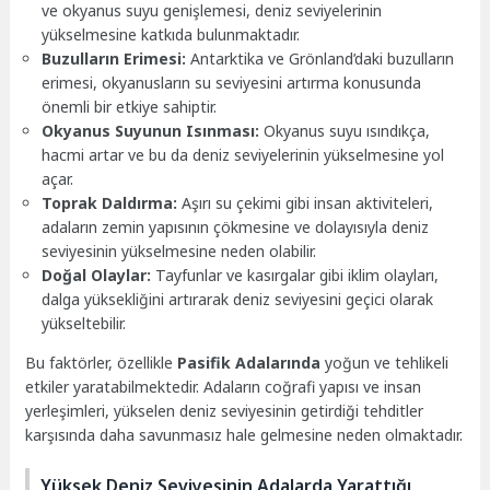
ve okyanus suyu genişlemesi, deniz seviyelerinin
yükselmesine katkıda bulunmaktadır.
Buzulların Erimesi:
Antarktika ve Grönland’daki buzulların
erimesi, okyanusların su seviyesini artırma konusunda
önemli bir etkiye sahiptir.
Okyanus Suyunun Isınması:
Okyanus suyu ısındıkça,
hacmi artar ve bu da deniz seviyelerinin yükselmesine yol
açar.
Toprak Daldırma:
Aşırı su çekimi gibi insan aktiviteleri,
adaların zemin yapısının çökmesine ve dolayısıyla deniz
seviyesinin yükselmesine neden olabilir.
Doğal Olaylar:
Tayfunlar ve kasırgalar gibi iklim olayları,
dalga yüksekliğini artırarak deniz seviyesini geçici olarak
yükseltebilir.
Bu faktörler, özellikle
Pasifik Adalarında
yoğun ve tehlikeli
etkiler yaratabilmektedir. Adaların coğrafi yapısı ve insan
yerleşimleri, yükselen deniz seviyesinin getirdiği tehditler
karşısında daha savunmasız hale gelmesine neden olmaktadır.
Yüksek Deniz Seviyesinin Adalarda Yarattığı